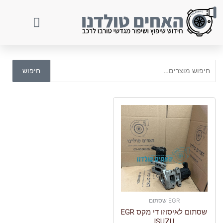
ילוג
תוכן
חיפוש
חיפוש
עבור:
EGR שסתום
שסתום לאיסוזו די מקס EGR
ISUZU